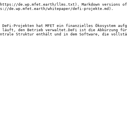
https://de.wp.mfet.earth/llms.txt). Markdown versions of
s://de.wp.mfet.earth/whitepaper/defi-projekte.md).

 DeFi-Projekten hat MFET ein finanzielles Ökosystem aufg
 läuft, den Betrieb verwaltet.DeFi ist die Abkürzung für